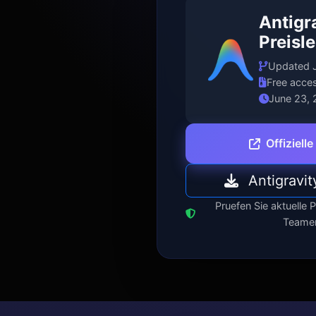
Antigr
Preisl
Updated 
Free acces
June 23,
Offiziell
Antigravit
Pruefen Sie aktuelle Pl
Teame