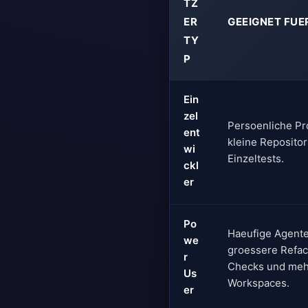
TZ
ER
GEEIGNET FUE
TY
P
Ein
zel
Persoenliche Pr
ent
kleine Repositor
wi
Einzeltests.
ckl
er
Po
Haeufige Agente
we
groessere Refac
r
Checks und meh
Us
Workspaces.
er