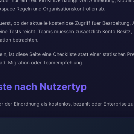
t aber nur ein Teil. Ein KI IDE haengt von Anmeldung, Modellz
space Regeln und Organisationskontrollen ab.
uerst, ob der aktuelle kostenlose Zugriff fuer Bearbeitung,
eine Tests reicht. Teams muessen zusaetzlich Konto Besit
tion betrachten.
ln, ist diese Seite eine Checkliste statt einer statischen Pre
load, Migration oder Teamempfehlung.
ste nach Nutzertyp
or der Einordnung als kostenlos, bezahlt oder Enterprise zu 