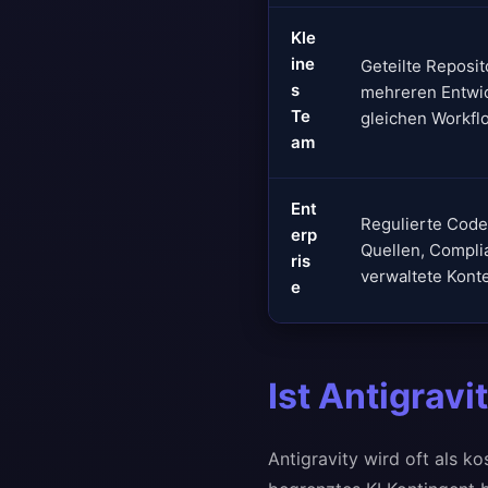
Kle
ine
Geteilte Reposit
s
mehreren Entwic
Te
gleichen Workfl
am
Ent
Regulierte Codeb
erp
Quellen, Compli
ris
verwaltete Kont
e
Ist Antigravi
Antigravity wird oft als k