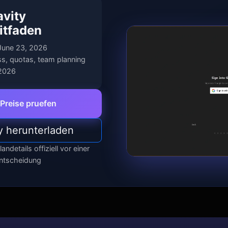
avity
eitfaden
June 23, 2026
s, quotas, team planning
 2026
e Preise pruefen
y herunterladen
andetails offiziell vor einer
ntscheidung