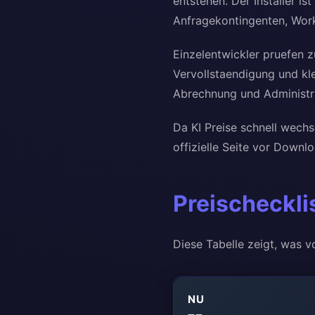
entstehen. Der Installer is
Anfragekontingenten, Work
Einzelentwickler pruefen z
Vervollstaendigung und kl
Abrechnung und Administra
Da KI Preise schnell wechse
offizielle Seite vor Down
Preischeckli
Diese Tabelle zeigt, was v
NU