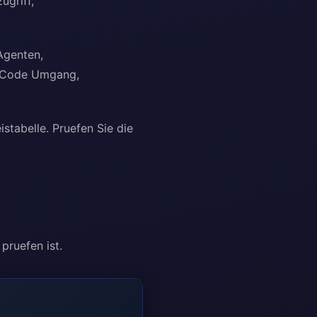
ugriff,
 Agenten,
z, Code Umgang,
istabelle. Pruefen Sie die
pruefen ist.