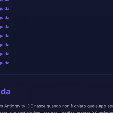
guida
guida
guida
guida
guida
guida
guida
ida
 vs Antigravity IDE nasce quando non è chiaro quale app apr