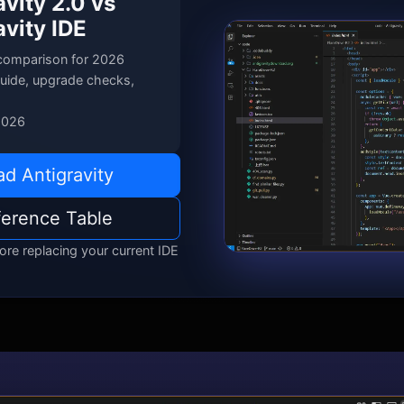
avity 2.0 vs
avity IDE
comparison for 2026
guide, upgrade checks,
2026
d Antigravity
ference Table
re replacing your current IDE