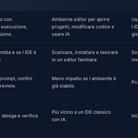
co con
Ambiente editor per aprire
Us
, esecuzione,
progetti, modificare codice e
l I
isione.
usare IA.
gi
mbia e se l IDE è
Scaricare, installare e lavorare
Sce
.
in un editor familiare.
im
prompt, confini
Meno impatto se l ambiente è
Pr
 review.
già stabile.
Più vicino a un IDE classico
 delega e verifica.
Ini
con IA.