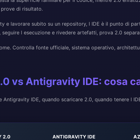
 resta la superficie familiare per il codice, mentre 2.0 enfati
prove di risultato.
ity e lavorare subito su un repository, l IDE è il punto di pa
, seguire l esecuzione e rivedere artefatti, prova 2.0 separ
me. Controlla fonte ufficiale, sistema operativo, architettur
2.0 vs Antigravity IDE: cosa 
e Antigravity IDE, quando scaricare 2.0, quando tenere l 
 2.0
ANTIGRAVITY IDE
AZ