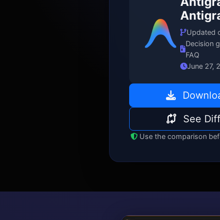
Antigr
Antigr
Updated 
Decision 
FAQ
June 27, 
Downloa
See Dif
Use the comparison befo