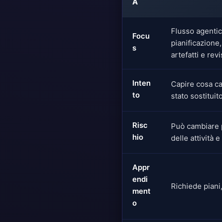
A
Flusso agenti
Focu
pianificazione
s
artefatti e rev
Inten
Capire cosa ca
to
stato sostituito
Risc
Può cambiare 
hio
delle attività e
Appr
endi
Richiede piani,
ment
o