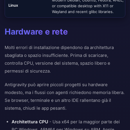
Modern Debian, Ubuntu, Fedora, RHEL,
Linux
or compatible desktop with X11 or
Wayland and recent glibc libraries.
Hardware e rete
Molti errori di installazione dipendono da architettura
sbagliata o spazio insufficiente. Prima di scaricare,
controlla CPU, versione del sistema, spazio libero e
permessi di sicurezza.
Antigravity può aprire piccoli progetti su hardware
modesto, ma i flussi con agenti richiedono memoria libera.
Se browser, terminale e un altro IDE rallentano già il
sistema, chiudi le app pesanti.
Architettura CPU
- Usa x64 per la maggior parte dei
PC Windows, ARM64 per Windows su ARM, Apple